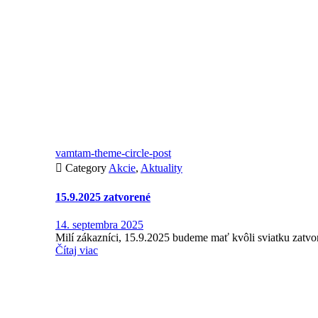
vamtam-theme-circle-post

Category
Akcie
,
Aktuality
15.9.2025 zatvorené
14. septembra 2025
Milí zákazníci, 15.9.2025 budeme mať kvôli sviatku zatvo
Čítaj viac