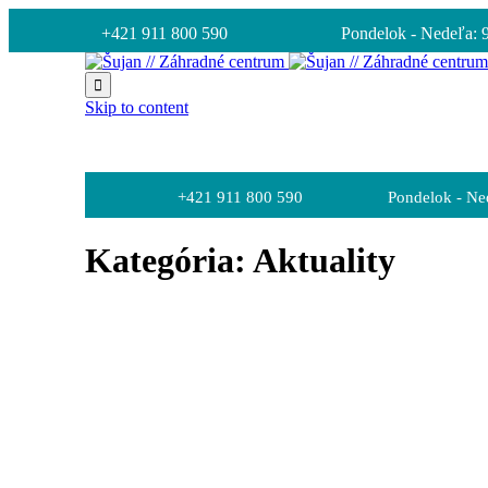
+421 911 800 590
Pondelok - Nedeľa: 9

Skip to content
+421 911 800 590
Pondelok - Ned
Kategória: Aktuality