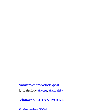
vamtam-theme-circle-post

Category
Akcie
,
Aktuality
Vianoce v ŠUJAN PARKU
9. decembra 2024